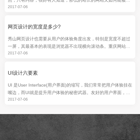
然，只有内容，很好有人知道，那么的站长的网站又如何能被别
2017-07-06
人知道呢!正是这句话揭示外链对于网站关键词排...
网页设计的宽度是多少?
秀山网页设计也需要从用户的体验角度出发，特别是宽度不超过
一屏，其最基本的表现是浏览器不出现横向滚动条。重庆网站建
2017-07-06
专注秀山网站建设，秀山网页设计等建站服务，秀山网页设计
分...
UI设计六要素
UI 是User Interface(用户界面)的缩写，我们常常把用户体验挂在
嘴边，而UI就是提升用户体验的秘密武器。友好的用户界面，可
2017-07-06
以实现用户与网站或者软件之间更好的...