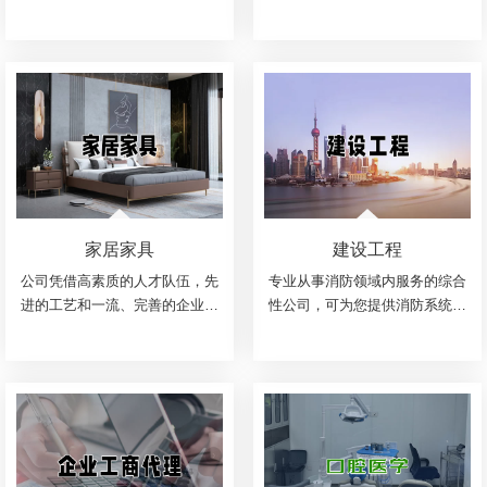
研发制造型企业。主导产品有加
馨、幸福的家庭式主题餐厅。作
气混凝土切割机成套设备、加气
为全国现代高端的经典中餐与特
板材线设备及装备配套产品。
色餐饮相结合的品牌，婆子妈私
家菜以其新颖独特的产...
家居家具
建设工程
公司凭借高素质的人才队伍，先
专业从事消防领域内服务的综合
进的工艺和一流、完善的企业管
性公司，可为您提供消防系统咨
理，赢得了国内外客户的良好赞
询、设计、供货、施工、检测、
誉，使得企业很快发展成为集
验收等一条龙服务。公司长期拥
纺、织、印、染、绣花为一体的
有一批固定合作的设计及施工单
家纺集团
位，致力于在消防工程...