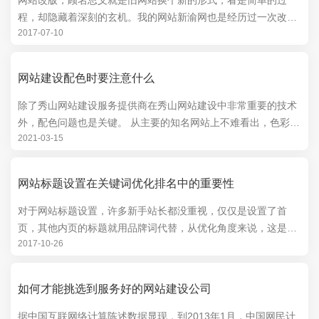
网站改版，顾名思义就是旧网站换个新的形式，看是简单的过
程，却隐藏着深刻的玄机。我的网站新渝网也是经历过一次改版
2017-07-10
后，慢慢走过来的，改版前我也搜索过很多关于...
网站建设配色时要注意什么
除了秀山网站建设服务提供商在秀山网站建设中非常重要的技术
外，配色问题也是关键。 从主要的知名网站上不难看出，色彩在
2021-03-15
秀山网页设计中起着重要的作用。 即使在无聊的内容中，...
网站标题设置在关键词优化排名中的重要性
对于网站标题设置，许多新手站长都没重视，仅仅是设置了首
页，其他内页的标题就用品牌词代替，从优化角度来说，这是在
2017-10-26
浪费资源，不能优化更多关键词，从用户角度来...
如何才能挑选到服务好的网站建设公司
据中国互联网络计算陈述数据显现，到2013年1月，中国网民计